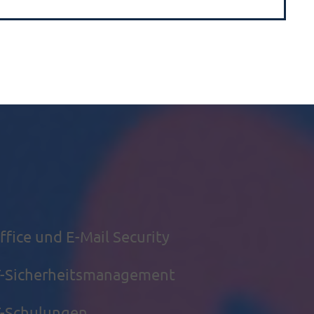
fice und E-Mail Security
IT-Sicherheitsmanagement
T-Schulungen