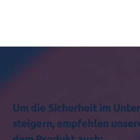
Um die Sicherheit im Unt
steigern, empfehlen unser
dem Produkt auch: