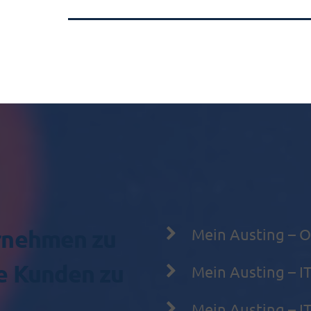
ernehmen zu
Mein Austing – Of
e Kunden zu
Mein Austing – 
Mein Austing – I