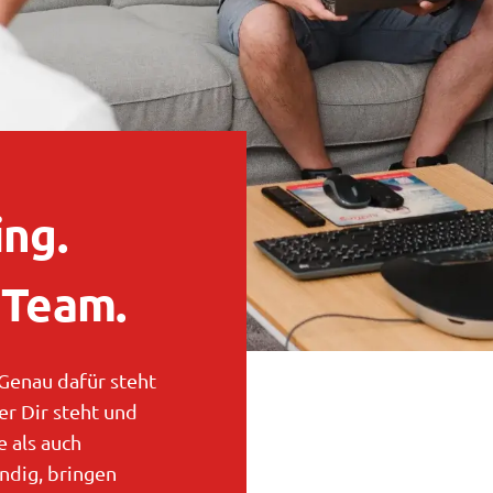
ing.
 Team.
 Genau dafür steht
er Dir steht und
 als auch
ändig, bringen