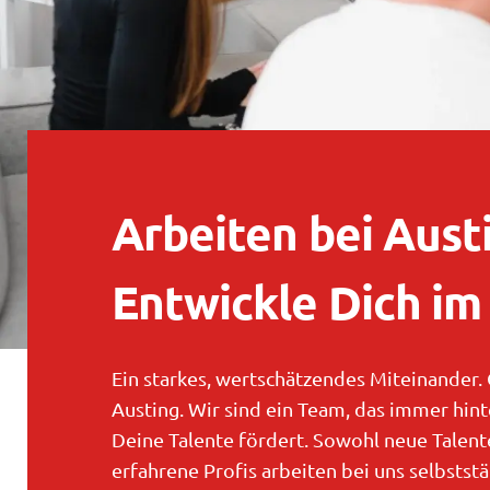
Arbeiten bei Aust
Entwickle Dich im
Ein starkes, wertschätzendes Miteinander.
Austing. Wir sind ein Team, das immer hint
Deine Talente fördert. Sowohl neue Talente
erfahrene Profis arbeiten bei uns selbstst