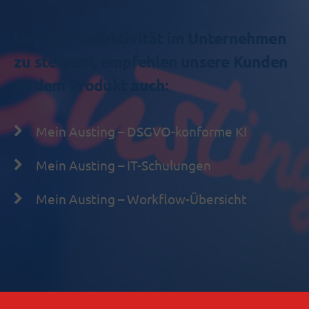
Um die Produktivität im Unternehmen
zu steigern, empfehlen unsere Kunden
zu dem Produkt auch:
Mein Austing – DSGVO-konforme KI
Mein Austing – IT-Schulungen
Mein Austing – Workflow-Übersicht