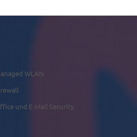
 Managed WLAN
rewall
fice und E-Mail Security