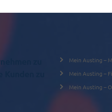
ernehmen zu
Mein Austing –
e Kunden zu
Mein Austing – Fi
Mein Austing – Of