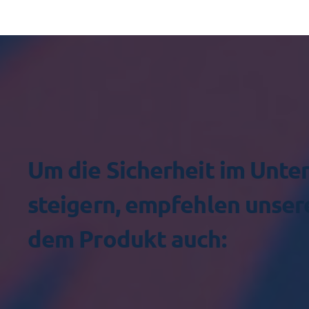
Um die Sicherheit im Unt
steigern, empfehlen unser
dem Produkt auch: