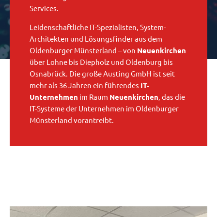
Services.
Leidenschaftliche IT-Spezialisten, System-
Architekten und Lösungsfinder aus dem
Oldenburger Münsterland – von
Neuenkirchen
über Lohne bis Diepholz und Oldenburg bis
Osnabrück. Die große Austing GmbH ist seit
mehr als 36 Jahren ein führendes
IT-
Unternehmen
im Raum
Neuenkirchen
, das die
IT-Systeme der Unternehmen im Oldenburger
Münsterland vorantreibt.