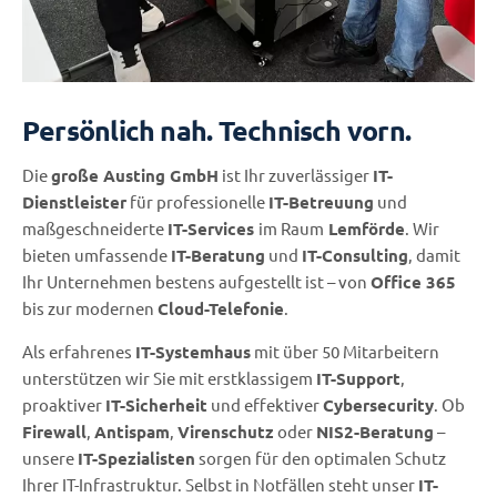
Persönlich nah. Technisch vorn.
Die
große Austing GmbH
ist Ihr zuverlässiger
IT-
Dienstleister
für professionelle
IT-Betreuung
und
maßgeschneiderte
IT-Services
im Raum
Lemförde
. Wir
bieten umfassende
IT-Beratung
und
IT-Consulting
, damit
Ihr Unternehmen bestens aufgestellt ist – von
Office 365
bis zur modernen
Cloud-Telefonie
.
Als erfahrenes
IT-Systemhaus
mit über 50 Mitarbeitern
unterstützen wir Sie mit erstklassigem
IT-Support
,
proaktiver
IT-Sicherheit
und effektiver
Cybersecurity
. Ob
Firewall
,
Antispam
,
Virenschutz
oder
NIS2-Beratung
–
unsere
IT-Spezialisten
sorgen für den optimalen Schutz
Ihrer IT-Infrastruktur. Selbst in Notfällen steht unser
IT-