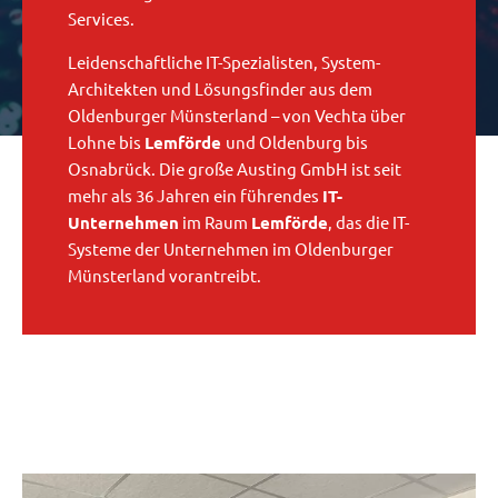
Services.
Leidenschaftliche IT-Spezialisten, System-
Architekten und Lösungsfinder aus dem
Oldenburger Münsterland – von Vechta über
Lohne bis
Lemförde
und Oldenburg bis
Osnabrück. Die große Austing GmbH ist seit
mehr als 36 Jahren ein führendes
IT-
Unternehmen
im Raum
Lemförde
, das die IT-
Systeme der Unternehmen im Oldenburger
Münsterland vorantreibt.