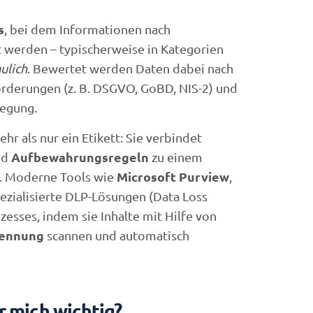
s
, bei dem Informationen nach
t werden – typischerweise in Kategorien
ulich
. Bewertet werden Daten dabei nach
forderungen (z. B. DSGVO, GoBD, NIS-2) und
legung.
hr als nur ein Etikett: Sie verbindet
Aufbewahrungsregeln
nd
zu einem
Microsoft Purview
t. Moderne Tools wie
,
ezialisierte DLP-Lösungen (Data Loss
esses, indem sie Inhalte mit Hilfe von
kennung
scannen und automatisch
r mich wichtig?