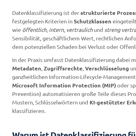
strukturierte Prozes
Datenklassifizierung ist der
Schutzklassen
festgelegten Kriterien in
eingeteil
wie
öffentlich
,
intern
,
vertraulich
und
streng vertra
Sensibilität, geschäftlichem Wert, rechtlichen An
dem potenziellen Schaden bei Verlust oder Offen
In der Praxis umfasst Datenklassifizierung dabei me
Metadaten
Zugriffsrechte
Verschlüsselung
,
,
u
ganzheitlichen Information-Lifecycle-Managemen
Microsoft Information Protection (MIP)
oder sp
Prevention) automatisieren große Teile dieses Proz
KI-gestützter Er
Mustern, Schlüsselwörtern und
klassifizieren.
Warum ist Datenklassifizierung fü